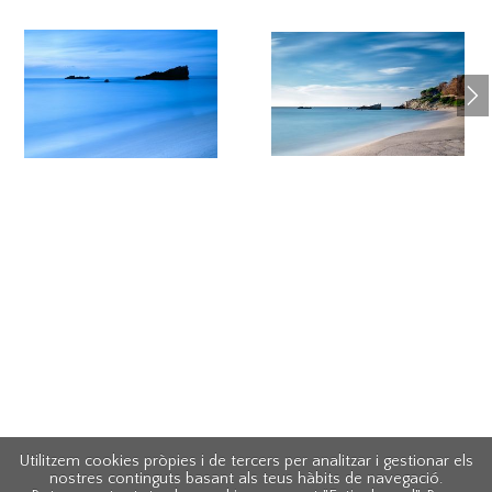
Utilitzem cookies pròpies i de tercers per analitzar i gestionar els
nostres continguts basant als teus hàbits de navegació.